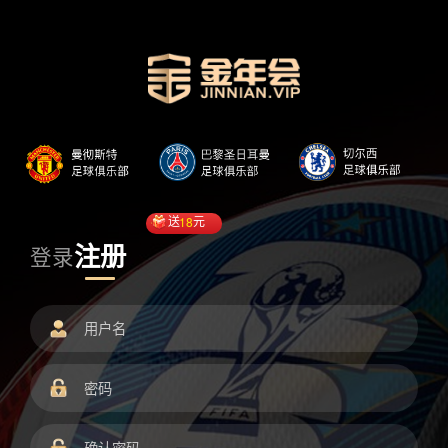
送
18
元
注册
登录