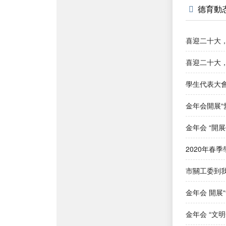
德育動
喜迎二十大，
喜迎二十大，
演暨高三成
學生代表大會
金年会開展“
金年会 “開
2020年春
市關工委到
金年会 開展
金年会 “文