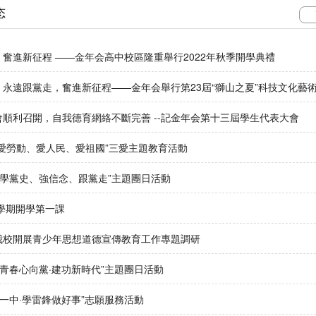
态
奮進新征程 ——金年会高中校區隆重舉行2022年秋季開學典禮
永遠跟黨走，奮進新征程——金年会舉行第23屆“獅山之夏”科技文化藝
人禮活動
順利召開，自我德育網絡不斷完善 --記金年会第十三屆學生代表大會
愛勞動、愛人民、愛祖國”三愛主題教育活動
展學黨史、強信念、跟黨走”主題團日活動
季學期開學第一課
我校開展青少年思想道德宣傳教育工作專題調研
“青春心向黨·建功新時代”主題團日活動
明一中·學雷鋒做好事”志願服務活動