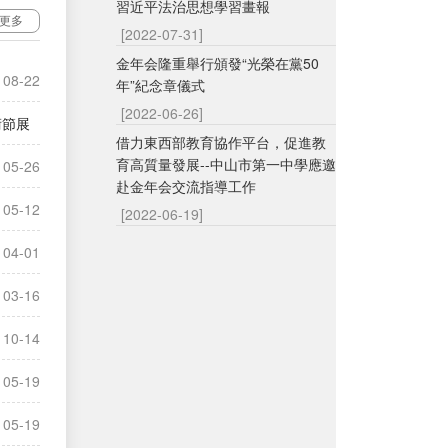
習近平法治思想學習畫報
更多
[2022-07-31]
金年会隆重舉行頒發“光榮在黨50
08-22
年”紀念章儀式
[2022-06-26]
術節展
借力東西部教育協作平台，促進教
育高質量發展--中山市第一中學應邀
05-30
05-26
赴金年会交流指導工作
05-12
[2022-06-19]
04-01
03-16
10-14
05-19
05-19