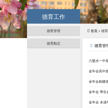
德育工作
德育管理
首頁 >
德育
德育動态
德育管
六盤水一中發
金年会高中政
金年会創建
金年会 學
金年会 未