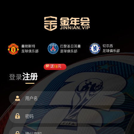
送
18
元
注册
登录