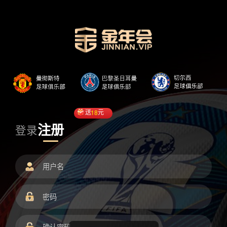
送
18
元
注册
登录