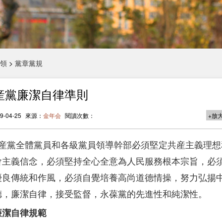
領
>
黨章黨規
産黨廉潔自律準則
-04-25
來源：
金年会
閱讀次數：
+放
産黨全體黨員和各級黨員領導幹部必須堅定共産主義理想
會主義信念，必須堅持全心全意為人民服務根本宗旨，必
優良傳統和作風，必須自覺培養高尚道德情操，努力弘揚
德，廉潔自律，接受監督，永葆黨的先進性和純潔性。
潔自律規範