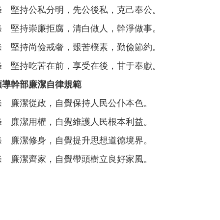
堅持公私分明，先公後私，克己奉公。
堅持崇廉拒腐，清白做人，幹淨做事。
堅持尚儉戒奢，艱苦樸素，勤儉節約。
堅持吃苦在前，享受在後，甘于奉獻。
領導幹部廉潔自律規範
廉潔從政，自覺保持人民公仆本色。
廉潔用權，自覺維護人民根本利益。
廉潔修身，自覺提升思想道德境界。
廉潔齊家，自覺帶頭樹立良好家風。