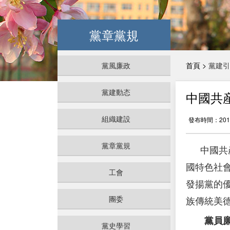
黨章黨規
黨風廉政
首頁 >
黨建引
黨建動态
中國共
組織建設
發布時間：2019
黨章黨規
中國共
國特色社
工會
發揚黨的
團委
族傳統美
黨員廉
黨史學習