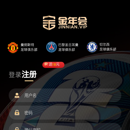
送
18
元
注册
登录