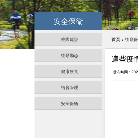
安全保衛
校園建設
首頁 >
後勤保
後勤動态
這些疫
健康飲食
發布時間：2022
宿舍管理
安全保衛