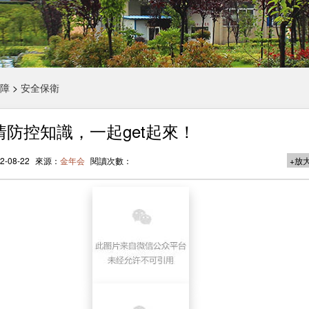
障
>
安全保衛
情防控知識，一起get起來！
-08-22
來源：
金年会
閱讀次數：
+放