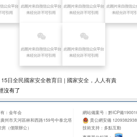
月15日全民國家安全教育日 | 國家安全，人人有責
經沒有了
所有：金年会
網站備案号：
黔ICP備19001
廣州市天河區林和西路159号中泰北塔
貴公網安備 1209382938
02房（僅限辦公）
技術支持
：
多點互動
事業單位标識：